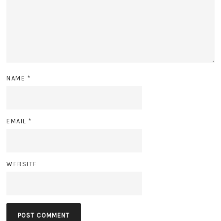
NAME
*
EMAIL
*
WEBSITE