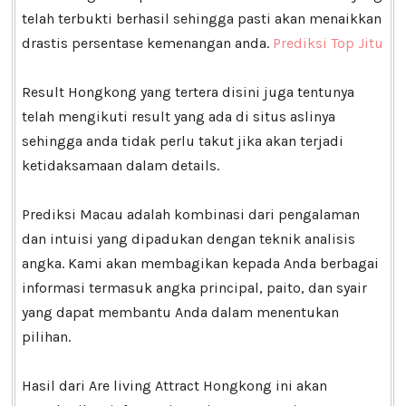
telah terbukti berhasil sehingga pasti akan menaikkan
drastis persentase kemenangan anda.
Prediksi Top Jitu
Result Hongkong yang tertera disini juga tentunya
telah mengikuti result yang ada di situs aslinya
sehingga anda tidak perlu takut jika akan terjadi
ketidaksamaan dalam details.
Prediksi Macau adalah kombinasi dari pengalaman
dan intuisi yang dipadukan dengan teknik analisis
angka. Kami akan membagikan kepada Anda berbagai
informasi termasuk angka principal, paito, dan syair
yang dapat membantu Anda dalam menentukan
pilihan.
Hasil dari Are living Attract Hongkong ini akan