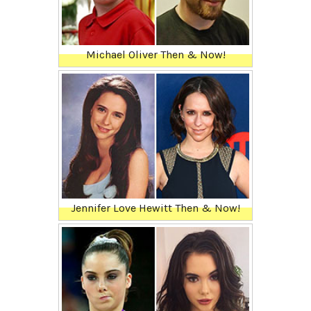
Michael Oliver Then & Now!
Jennifer Love Hewitt Then & Now!