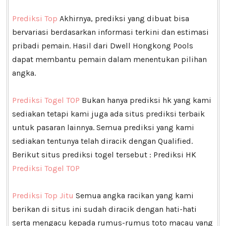
Prediksi Top
Akhirnya, prediksi yang dibuat bisa
bervariasi berdasarkan informasi terkini dan estimasi
pribadi pemain. Hasil dari Dwell Hongkong Pools
dapat membantu pemain dalam menentukan pilihan
angka.
Prediksi Togel TOP
Bukan hanya prediksi hk yang kami
sediakan tetapi kami juga ada situs prediksi terbaik
untuk pasaran lainnya. Semua prediksi yang kami
sediakan tentunya telah diracik dengan Qualified.
Berikut situs prediksi togel tersebut : Prediksi HK
Prediksi Togel TOP
Prediksi Top Jitu
Semua angka racikan yang kami
berikan di situs ini sudah diracik dengan hati-hati
serta mengacu kepada rumus-rumus toto macau yang