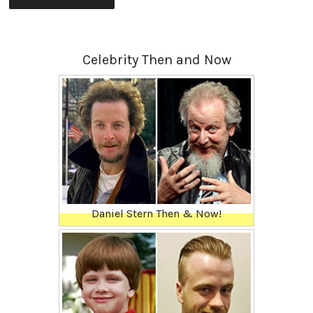
Celebrity Then and Now
Daniel Stern Then & Now!