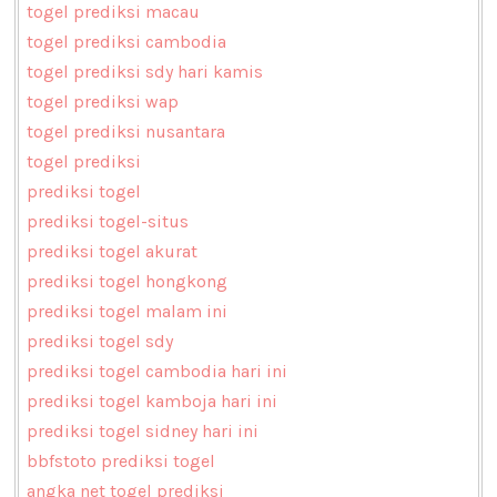
togel prediksi macau
togel prediksi cambodia
togel prediksi sdy hari kamis
togel prediksi wap
togel prediksi nusantara
togel prediksi
prediksi togel
prediksi togel-situs
prediksi togel akurat
prediksi togel hongkong
prediksi togel malam ini
prediksi togel sdy
prediksi togel cambodia hari ini
prediksi togel kamboja hari ini
prediksi togel sidney hari ini
bbfstoto prediksi togel
angka net togel prediksi