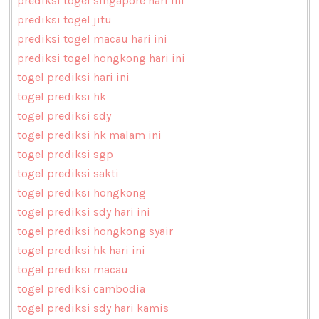
prediksi togel singapore hari ini
prediksi togel jitu
prediksi togel macau hari ini
prediksi togel hongkong hari ini
togel prediksi hari ini
togel prediksi hk
togel prediksi sdy
togel prediksi hk malam ini
togel prediksi sgp
togel prediksi sakti
togel prediksi hongkong
togel prediksi sdy hari ini
togel prediksi hongkong syair
togel prediksi hk hari ini
togel prediksi macau
togel prediksi cambodia
togel prediksi sdy hari kamis