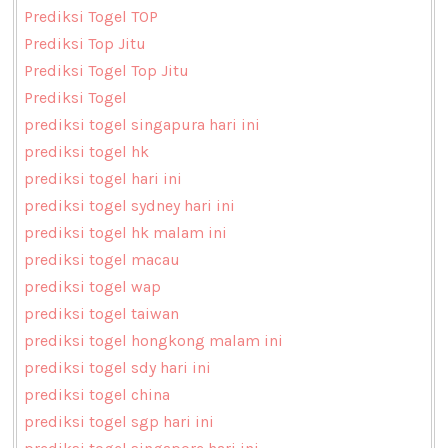
Prediksi Togel TOP
Prediksi Top Jitu
Prediksi Togel Top Jitu
Prediksi Togel
prediksi togel singapura hari ini
prediksi togel hk
prediksi togel hari ini
prediksi togel sydney hari ini
prediksi togel hk malam ini
prediksi togel macau
prediksi togel wap
prediksi togel taiwan
prediksi togel hongkong malam ini
prediksi togel sdy hari ini
prediksi togel china
prediksi togel sgp hari ini