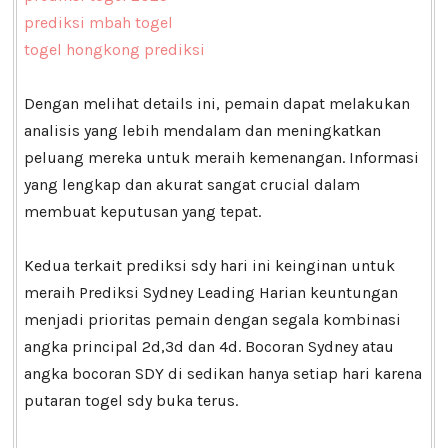
prediksi mbah togel
togel hongkong prediksi
Dengan melihat details ini, pemain dapat melakukan
analisis yang lebih mendalam dan meningkatkan
peluang mereka untuk meraih kemenangan. Informasi
yang lengkap dan akurat sangat crucial dalam
membuat keputusan yang tepat.
Kedua terkait prediksi sdy hari ini keinginan untuk
meraih Prediksi Sydney Leading Harian keuntungan
menjadi prioritas pemain dengan segala kombinasi
angka principal 2d,3d dan 4d. Bocoran Sydney atau
angka bocoran SDY di sedikan hanya setiap hari karena
putaran togel sdy buka terus.